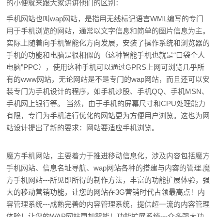
的小便就来跟大家讲讲他们的区别：
手机网站也叫wap网站，是指用无线标记语言WML编写的专门
用于手机浏览的网站，通常以文字信息和简单的图片信息为主。
实际上随着向手机智能化方向发展，安装了操作系统和浏览器的
手机的功能和电脑是很相似的（这种智能手机也就是“口袋个人
电脑”PPC），使用这种手机可以通过GPRS上网可浏览几乎所
有的www网站，无论网站是不是专门的wap网站，而且还可以安
装专门为手机设计的程序，如手机炒股、手机QQ、手机MSN、
手机网上银行等。 当然，由于手机的屏幕尺寸和CPU处理能力
有限，专门为手机进行优化的网站更为方便用户浏览。这也为网
站设计提出了新的要求：网站要适应手机浏览。
魔方手机网站，主要着力于推进移动信息化，涉及内容包括魔方
手机网站、信息名址导航、wap网站各种的搭建与内容的管理.魔
方手机网站---所见即所得的制作方法，丰富的功能扩展体验，强
大的移动营销功能，让您的网站在3G营销时代占领最高点！内
容管理系统---成熟完善的内容管理系统，提供超一流的内容管理
体验！让您的WAP网站更加智能！功能扩展系统---众多强大功